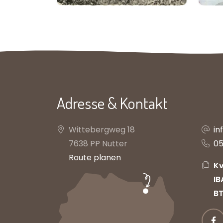
Adresse & Kontakt
Wittebergweg 18
in
7638 PP Nutter
05
Route planen
Kv
IB
B