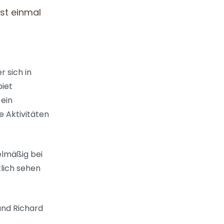
hst einmal
 sich in
biet
ein
 Aktivitäten
elmäßig bei
lich sehen
 und Richard