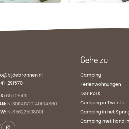
Gehe zu
fo@bijdebronnen.nl
Camping
41-291570
Ferienwohnungen
Der Park
K:
65705491
Camping in Twente
AN:
NL30RABO0140104860
TW:
NL856225198B01
Camping in het Sprin
Camping met hond i