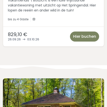
Vakantiehuis 't Boszicht is een luxe vrijstaande
vakantiewoning met uitzicht op Het Springendal. Hier
lopen de reeën en ander wild in de tuin!
bis zu
4 Gäste
829,10 €
Hier buchen
26.09.26
03.10.26