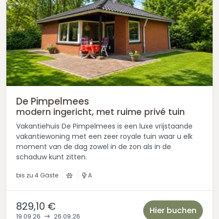
De Pimpelmees
modern ingericht, met ruime privé tuin
Vakantiehuis De Pimpelmees is een luxe vrijstaande
vakantiewoning met een zeer royale tuin waar u elk
moment van de dag zowel in de zon als in de
schaduw kunt zitten.
bis zu
4 Gäste
A
829,10 €
Hier buchen
19.09.26
26.09.26