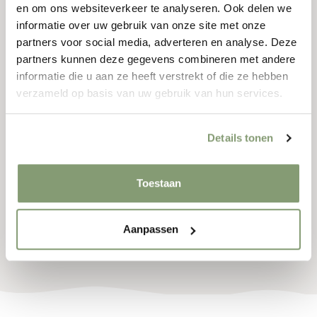
können. Oder wählen Sie eines unserer luxuriösen,
en om ons websiteverkeer te analyseren. Ook delen we
attraktiven Ferienhäuser für einen unbeschwerten
informatie over uw gebruik van onze site met onze
Aufenthalt in der Natur. Auf Camping Bij de Bronnen
partners voor social media, adverteren en analyse. Deze
möchten wir Ihnen ein unvergessliches Erlebnis
partners kunnen deze gegevens combineren met andere
informatie die u aan ze heeft verstrekt of die ze hebben
bieten.
verzameld op basis van uw gebruik van hun services.
Das Springendal mit seinen plätschernden Bächen,
ausgedehnten Wäldern und sanften Hügeln bietet
Details tonen
endlose Möglichkeiten für Wander- und Radtouren.
Erkunden Sie die malerischen Dörfer in der Umgebung
Toestaan
und an der deutschen Grenze, probieren Sie die lokale
Gastronomie und tauchen Sie ein in die reiche Kultur
Aanpassen
von Twente.