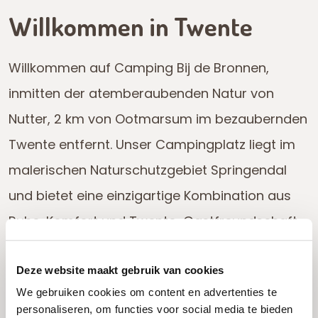
Willkommen in Twente
Willkommen auf Camping Bij de Bronnen,
inmitten der atemberaubenden Natur von
Nutter, 2 km von Ootmarsum im bezaubernden
Twente entfernt. Unser Campingplatz liegt im
malerischen Naturschutzgebiet Springendal
und bietet eine einzigartige Kombination aus
Ruhe, Komfort und Twente-Gastfreundschaft.
Entdecken Sie die wunderschönen Campingplätze
Deze website maakt gebruik van cookies
umgeben von viel Grün und Obstbäumen, wo Sie die
We gebruiken cookies om content en advertenties te
ruhige Umgebung und die frische Luft genießen
personaliseren, om functies voor social media te bieden