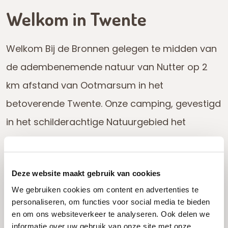
Welkom in Twente
Welkom Bij de Bronnen gelegen te midden van
de adembenemende natuur van Nutter op 2
km afstand van Ootmarsum in het
betoverende Twente. Onze camping, gevestigd
in het schilderachtige Natuurgebied het
Springendal, biedt een unieke combinatie van
rust, comfort en Twentse gastvrijheid.
Deze website maakt gebruik van cookies
Ontdek de prachtige kampeerplaatsen omringd door
We gebruiken cookies om content en advertenties te
groen en fruitbomen, waar je kunt genieten van de
personaliseren, om functies voor social media te bieden
serene omgeving en de frisse lucht. Of kies voor één
en om ons websiteverkeer te analyseren. Ook delen we
informatie over uw gebruik van onze site met onze