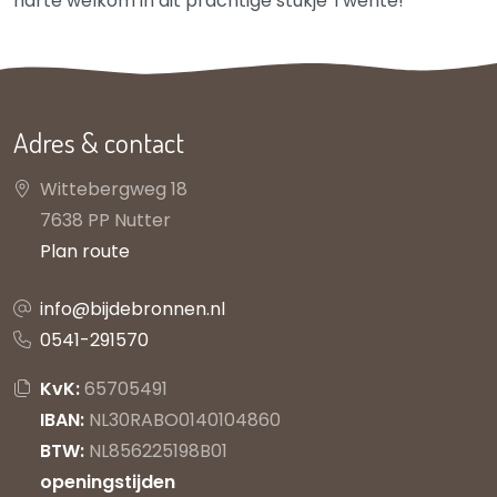
harte welkom in dit prachtige stukje Twente!
Adres & contact
Wittebergweg 18
7638 PP Nutter
Plan route
info@bijdebronnen.nl
0541-291570
KvK:
65705491
IBAN:
NL30RABO0140104860
BTW:
NL856225198B01
openingstijden