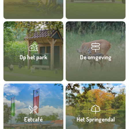
Op het park
De omgeving
Eetcafé
Het Springendal