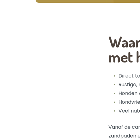
Waar
met 
Direct t
Rustige,
Honden 
Hondvrie
Veel nat
Vanaf de cam
zandpaden en