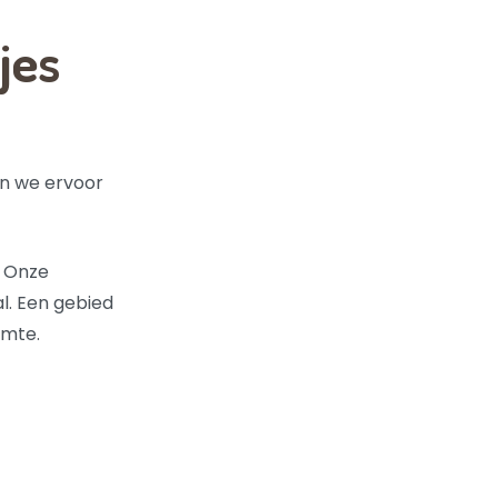
jes
en we ervoor
. Onze
l. Een gebied
imte.