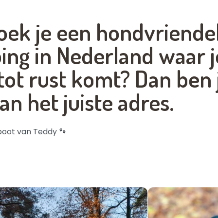
oek je een hondvriendel
ng in Nederland waar j
tot rust komt? Dan ben j
an het juiste adres.
 poot van Teddy 🐾