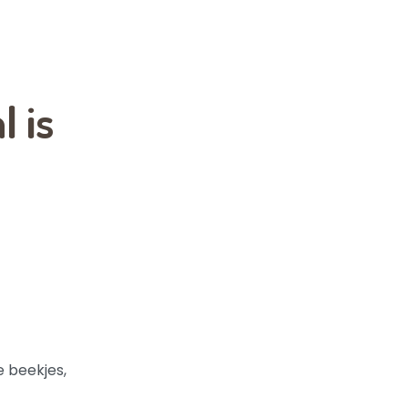
 is
 beekjes,