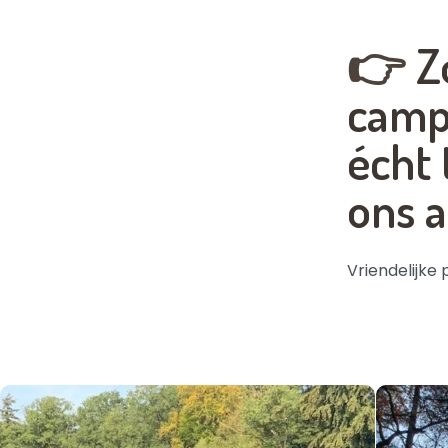
👉
Z
campi
écht 
ons a
Vriendelijke