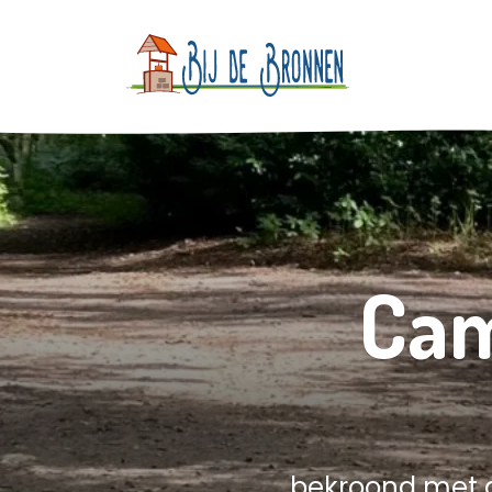
Cam
bekroond met d