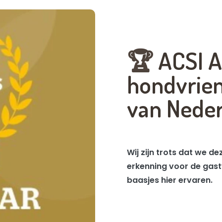
🏆
ACSI A
hondvrien
van Nede
Wij zijn trots dat we 
erkenning voor de gastv
baasjes hier ervaren.