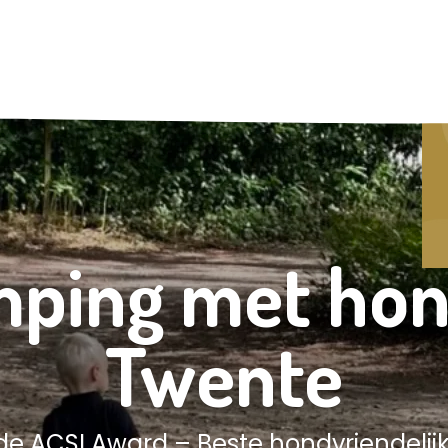
ping met hon
Twente
e ACSI Award – Beste hondvriendeli