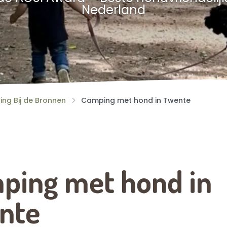
Nederland
ping Bij de Bronnen
Camping met hond in Twente
ping met hond in
nte